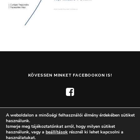
KÖVESSEN MINKET FACEBOOKON IS!
A weboldalon a minőségi felhasználói élmény érdekében sütiket
használunk.
Ismerje meg tájékoztatónkat arról, hogy milyen sütiket
használunk, vagy a
beállítások
résznél ki lehet kapcsolni a
Copyright © 2026 Dr. Bod-Ri Állatorvosi Ambulancia
–
OnePress
használatukat.