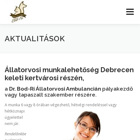
Tovább a tartalomhoz
Menü
AKTUALITÁSOK
Állatorvosi munkalehetőség Debrecen
keleti kertvárosi részén,
a
Dr. Bod-Ri Állatorvosi Ambulancián
pályakezdő
vagy tapaszalt szakember részére.
A munka 6 vagy 8 órában végezhető, hétvégi rendeléssel vagy
hétköznapi
ügyelettel
nem jár.
Rendelőnkbe