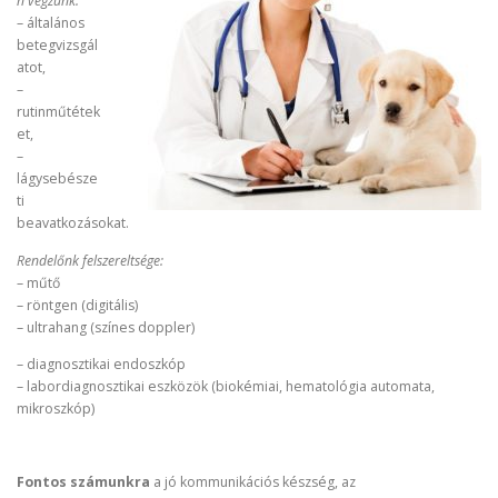
n végzünk:
– általános
betegvizsgál
atot,
–
rutinműtétek
et,
–
lágysebésze
ti
beavatkozásokat.
Rendelőnk felszereltsége:
– műtő
– röntgen (digitális)
– ultrahang (színes doppler)
– diagnosztikai endoszkóp
– labordiagnosztikai eszközök (biokémiai, hematológia automata,
mikroszkóp)
Fontos számunkra
a jó kommunikációs készség, az